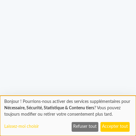
Bonjour ! Pourrions-nous activer des services supplémentaires pour
Chargement
rgement...
Nécessaire, Sécurité, Statistique & Contenu tiers
? Vous pouvez
En cours...
toujours modifier ou retirer votre consentement plus tard.
Laissez-moi choisir
Refuser tout
Accepter tout