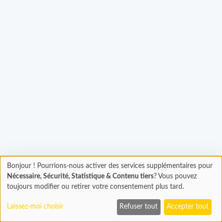
rgement...
Bonjour ! Pourrions-nous activer des services supplémentaires pour
Chargement
Nécessaire, Sécurité, Statistique & Contenu tiers
? Vous pouvez
En cours...
toujours modifier ou retirer votre consentement plus tard.
Laissez-moi choisir
Refuser tout
Accepter tout