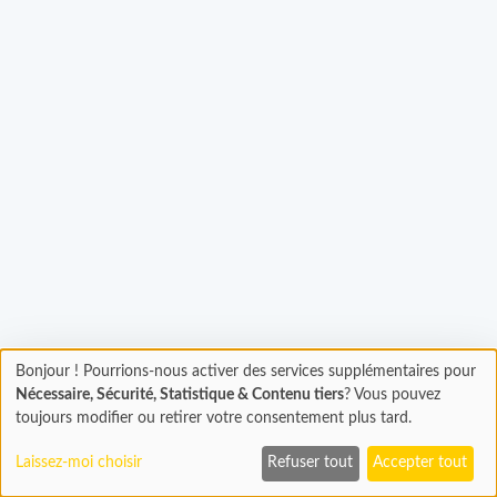
Bonjour ! Pourrions-nous activer des services supplémentaires pour
Chargement
gement...
Nécessaire, Sécurité, Statistique & Contenu tiers
? Vous pouvez
En cours...
toujours modifier ou retirer votre consentement plus tard.
Laissez-moi choisir
Refuser tout
Accepter tout