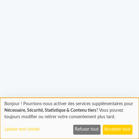
rgement...
Bonjour ! Pourrions-nous activer des services supplémentaires pour
Chargement
Nécessaire, Sécurité, Statistique & Contenu tiers
? Vous pouvez
En cours...
toujours modifier ou retirer votre consentement plus tard.
Laissez-moi choisir
Refuser tout
Accepter tout