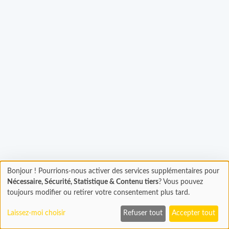
Bonjour ! Pourrions-nous activer des services supplémentaires pour
Chargement
gement...
Nécessaire, Sécurité, Statistique & Contenu tiers
? Vous pouvez
En cours...
toujours modifier ou retirer votre consentement plus tard.
Laissez-moi choisir
Refuser tout
Accepter tout