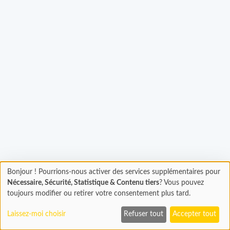
Bonjour ! Pourrions-nous activer des services supplémentaires pour
gement...
Chargement
Nécessaire, Sécurité, Statistique & Contenu tiers
? Vous pouvez
En cours...
toujours modifier ou retirer votre consentement plus tard.
Laissez-moi choisir
Refuser tout
Accepter tout