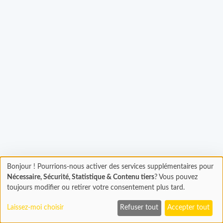
Bonjour ! Pourrions-nous activer des services supplémentaires pour
Chargement
gement...
Nécessaire, Sécurité, Statistique & Contenu tiers
? Vous pouvez
En cours...
toujours modifier ou retirer votre consentement plus tard.
Laissez-moi choisir
Refuser tout
Accepter tout