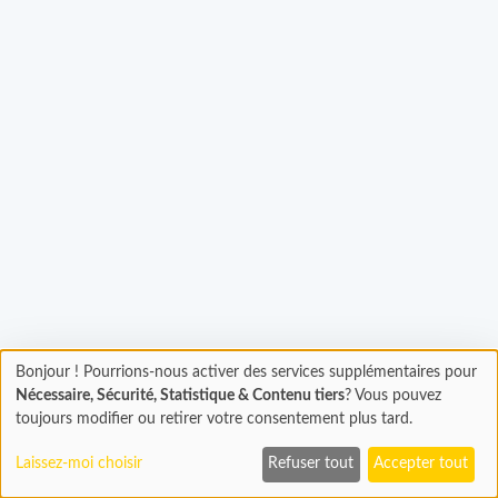
Bonjour ! Pourrions-nous activer des services supplémentaires pour
Chargement
gement...
Nécessaire, Sécurité, Statistique & Contenu tiers
? Vous pouvez
En cours...
toujours modifier ou retirer votre consentement plus tard.
Laissez-moi choisir
Refuser tout
Accepter tout