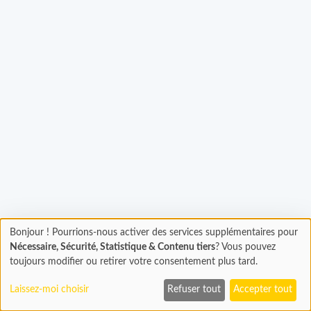
Bonjour ! Pourrions-nous activer des services supplémentaires pour
Chargement
gement...
Nécessaire, Sécurité, Statistique & Contenu tiers
? Vous pouvez
En cours...
toujours modifier ou retirer votre consentement plus tard.
Laissez-moi choisir
Refuser tout
Accepter tout