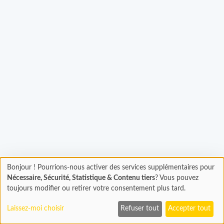
Chargement...
Bonjour ! Pourrions-nous activer des services supplémentaires pour
Chargement
Nécessaire, Sécurité, Statistique & Contenu tiers
? Vous pouvez
En cours...
toujours modifier ou retirer votre consentement plus tard.
Laissez-moi choisir
Refuser tout
Accepter tout