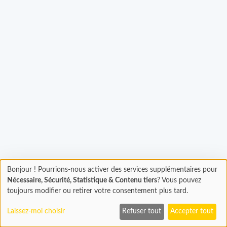
Bonjour ! Pourrions-nous activer des services supplémentaires pour
Chargement
Chargement...
Nécessaire, Sécurité, Statistique & Contenu tiers
? Vous pouvez
En cours...
toujours modifier ou retirer votre consentement plus tard.
Laissez-moi choisir
Refuser tout
Accepter tout