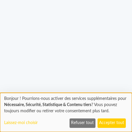
rgement...
Bonjour ! Pourrions-nous activer des services supplémentaires pour
Chargement
Nécessaire, Sécurité, Statistique & Contenu tiers
? Vous pouvez
En cours...
toujours modifier ou retirer votre consentement plus tard.
Laissez-moi choisir
Refuser tout
Accepter tout