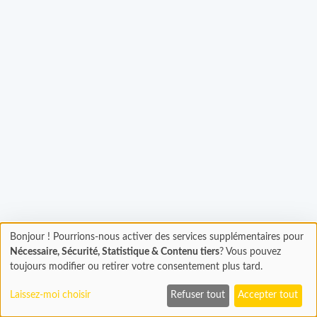
Bonjour ! Pourrions-nous activer des services supplémentaires pour
Chargement
gement...
Nécessaire, Sécurité, Statistique & Contenu tiers
? Vous pouvez
En cours...
toujours modifier ou retirer votre consentement plus tard.
Laissez-moi choisir
Refuser tout
Accepter tout