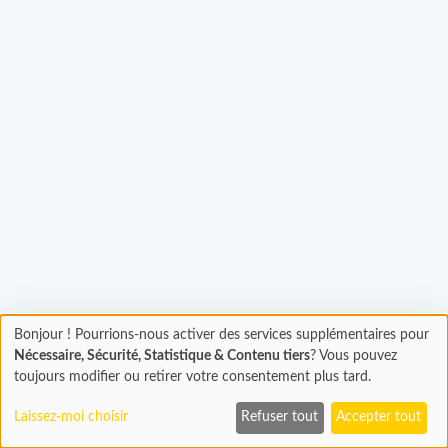
Bonjour ! Pourrions-nous activer des services supplémentaires pour
Chargement...
Chargement
Nécessaire, Sécurité, Statistique & Contenu tiers
? Vous pouvez
En cours...
toujours modifier ou retirer votre consentement plus tard.
Laissez-moi choisir
Refuser tout
Accepter tout