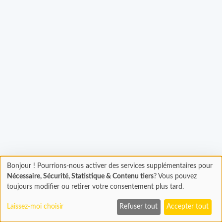
gement...
Bonjour ! Pourrions-nous activer des services supplémentaires pour
Chargement
Nécessaire, Sécurité, Statistique & Contenu tiers
? Vous pouvez
En cours...
toujours modifier ou retirer votre consentement plus tard.
Laissez-moi choisir
Refuser tout
Accepter tout