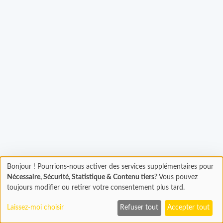
Bonjour ! Pourrions-nous activer des services supplémentaires pour
Chargement
gement...
Nécessaire, Sécurité, Statistique & Contenu tiers
? Vous pouvez
En cours...
toujours modifier ou retirer votre consentement plus tard.
Laissez-moi choisir
Refuser tout
Accepter tout