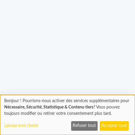
rgement...
Bonjour ! Pourrions-nous activer des services supplémentaires pour
Chargement
Nécessaire, Sécurité, Statistique & Contenu tiers
? Vous pouvez
En cours...
toujours modifier ou retirer votre consentement plus tard.
Laissez-moi choisir
Refuser tout
Accepter tout