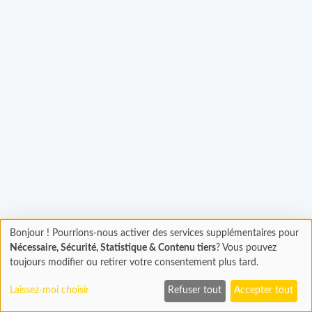
Bonjour ! Pourrions-nous activer des services supplémentaires pour
Chargement
gement...
Nécessaire, Sécurité, Statistique & Contenu tiers
? Vous pouvez
En cours...
toujours modifier ou retirer votre consentement plus tard.
Laissez-moi choisir
Refuser tout
Accepter tout