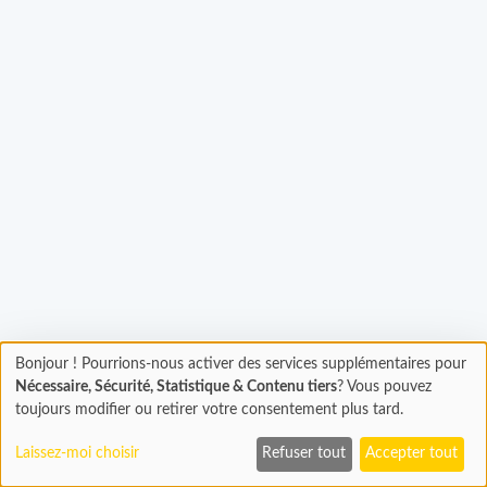
Chargement...
Bonjour ! Pourrions-nous activer des services supplémentaires pour
Chargement
Nécessaire, Sécurité, Statistique & Contenu tiers
? Vous pouvez
En cours...
toujours modifier ou retirer votre consentement plus tard.
Laissez-moi choisir
Refuser tout
Accepter tout