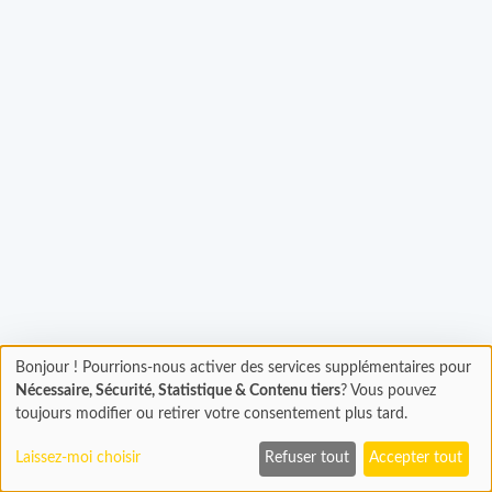
Bonjour ! Pourrions-nous activer des services supplémentaires pour
Chargement
gement...
Nécessaire, Sécurité, Statistique & Contenu tiers
? Vous pouvez
En cours...
toujours modifier ou retirer votre consentement plus tard.
Laissez-moi choisir
Refuser tout
Accepter tout