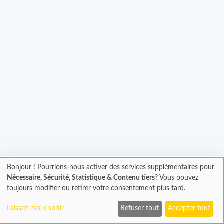
Bonjour ! Pourrions-nous activer des services supplémentaires pour
gement...
Chargement
Nécessaire, Sécurité, Statistique & Contenu tiers
? Vous pouvez
En cours...
toujours modifier ou retirer votre consentement plus tard.
Laissez-moi choisir
Refuser tout
Accepter tout