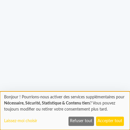
hargement...
Bonjour ! Pourrions-nous activer des services supplémentaires pour
Chargement
Nécessaire, Sécurité, Statistique & Contenu tiers
? Vous pouvez
En cours...
toujours modifier ou retirer votre consentement plus tard.
Laissez-moi choisir
Refuser tout
Accepter tout