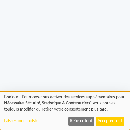
rgement...
Bonjour ! Pourrions-nous activer des services supplémentaires pour
Chargement
Nécessaire, Sécurité, Statistique & Contenu tiers
? Vous pouvez
En cours...
toujours modifier ou retirer votre consentement plus tard.
Laissez-moi choisir
Refuser tout
Accepter tout