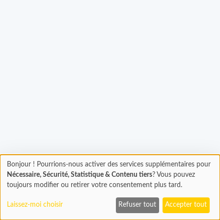
Bonjour ! Pourrions-nous activer des services supplémentaires pour
Chargement
gement...
Nécessaire, Sécurité, Statistique & Contenu tiers
? Vous pouvez
En cours...
toujours modifier ou retirer votre consentement plus tard.
Laissez-moi choisir
Refuser tout
Accepter tout