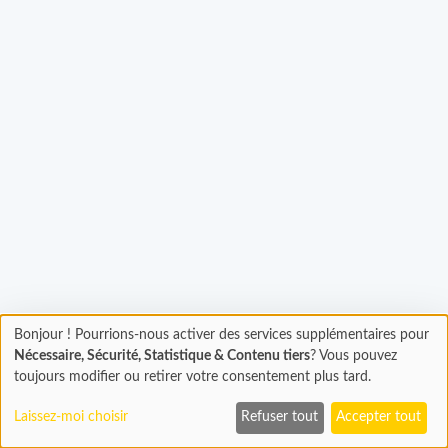
gement...
Bonjour ! Pourrions-nous activer des services supplémentaires pour
Chargement
Nécessaire, Sécurité, Statistique & Contenu tiers
? Vous pouvez
En cours...
toujours modifier ou retirer votre consentement plus tard.
Laissez-moi choisir
Refuser tout
Accepter tout