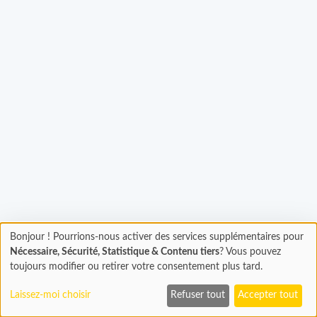
Chargement...
Bonjour ! Pourrions-nous activer des services supplémentaires pour
Chargement
Nécessaire, Sécurité, Statistique & Contenu tiers
? Vous pouvez
En cours...
toujours modifier ou retirer votre consentement plus tard.
Laissez-moi choisir
Refuser tout
Accepter tout