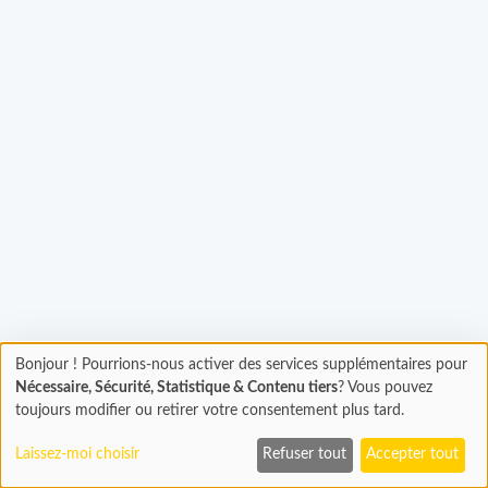
Bonjour ! Pourrions-nous activer des services supplémentaires pour
gement...
Chargement
Nécessaire, Sécurité, Statistique & Contenu tiers
? Vous pouvez
En cours...
toujours modifier ou retirer votre consentement plus tard.
Laissez-moi choisir
Refuser tout
Accepter tout