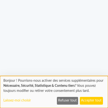
hargement...
Bonjour ! Pourrions-nous activer des services supplémentaires pour
Chargement
Nécessaire, Sécurité, Statistique & Contenu tiers
? Vous pouvez
En cours...
toujours modifier ou retirer votre consentement plus tard.
Laissez-moi choisir
Refuser tout
Accepter tout