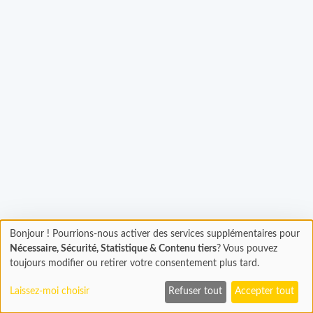
Chargement...
Bonjour ! Pourrions-nous activer des services supplémentaires pour
Chargement
Nécessaire, Sécurité, Statistique & Contenu tiers
? Vous pouvez
En cours...
toujours modifier ou retirer votre consentement plus tard.
Laissez-moi choisir
Refuser tout
Accepter tout