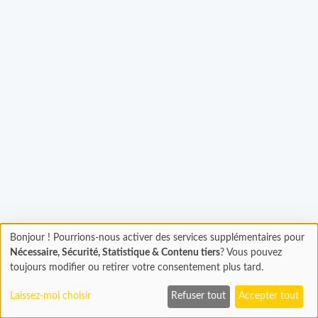
Bonjour ! Pourrions-nous activer des services supplémentaires pour
Chargement
gement...
Nécessaire, Sécurité, Statistique & Contenu tiers
? Vous pouvez
En cours...
toujours modifier ou retirer votre consentement plus tard.
Laissez-moi choisir
Refuser tout
Accepter tout