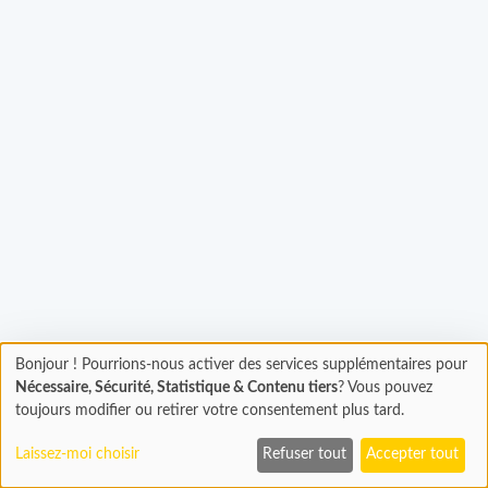
Bonjour ! Pourrions-nous activer des services supplémentaires pour
Chargement
gement...
Nécessaire, Sécurité, Statistique & Contenu tiers
? Vous pouvez
En cours...
toujours modifier ou retirer votre consentement plus tard.
Laissez-moi choisir
Refuser tout
Accepter tout