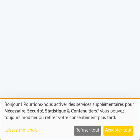
gement...
Bonjour ! Pourrions-nous activer des services supplémentaires pour
Chargement
Nécessaire, Sécurité, Statistique & Contenu tiers
? Vous pouvez
En cours...
toujours modifier ou retirer votre consentement plus tard.
Laissez-moi choisir
Refuser tout
Accepter tout