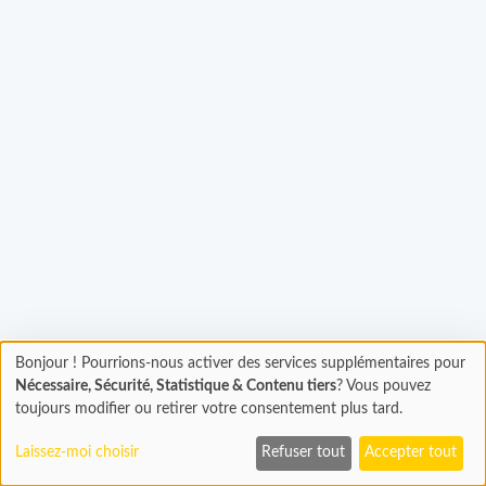
Chargement...
Bonjour ! Pourrions-nous activer des services supplémentaires pour
Chargement
Nécessaire, Sécurité, Statistique & Contenu tiers
? Vous pouvez
En cours...
toujours modifier ou retirer votre consentement plus tard.
Laissez-moi choisir
Refuser tout
Accepter tout