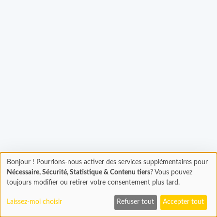
gement...
Bonjour ! Pourrions-nous activer des services supplémentaires pour
Chargement
Nécessaire, Sécurité, Statistique & Contenu tiers
? Vous pouvez
En cours...
toujours modifier ou retirer votre consentement plus tard.
Laissez-moi choisir
Refuser tout
Accepter tout