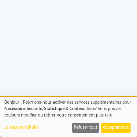
Chargement...
Bonjour ! Pourrions-nous activer des services supplémentaires pour
Chargement
Nécessaire, Sécurité, Statistique & Contenu tiers
? Vous pouvez
En cours...
toujours modifier ou retirer votre consentement plus tard.
Laissez-moi choisir
Refuser tout
Accepter tout