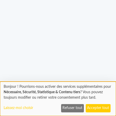
Bonjour ! Pourrions-nous activer des services supplémentaires pour
gement...
Chargement
Nécessaire, Sécurité, Statistique & Contenu tiers
? Vous pouvez
En cours...
toujours modifier ou retirer votre consentement plus tard.
Laissez-moi choisir
Refuser tout
Accepter tout