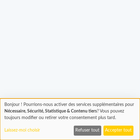
Chargement...
Bonjour ! Pourrions-nous activer des services supplémentaires pour
Chargement
Nécessaire, Sécurité, Statistique & Contenu tiers
? Vous pouvez
En cours...
toujours modifier ou retirer votre consentement plus tard.
Laissez-moi choisir
Refuser tout
Accepter tout