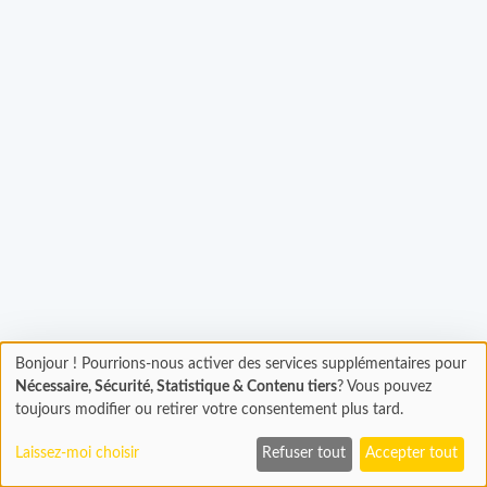
rgement...
Bonjour ! Pourrions-nous activer des services supplémentaires pour
Chargement
Nécessaire, Sécurité, Statistique & Contenu tiers
? Vous pouvez
En cours...
toujours modifier ou retirer votre consentement plus tard.
Laissez-moi choisir
Refuser tout
Accepter tout