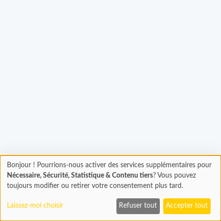
Chargement...
Bonjour ! Pourrions-nous activer des services supplémentaires pour
Chargement
Nécessaire, Sécurité, Statistique & Contenu tiers
? Vous pouvez
En cours...
toujours modifier ou retirer votre consentement plus tard.
Laissez-moi choisir
Refuser tout
Accepter tout