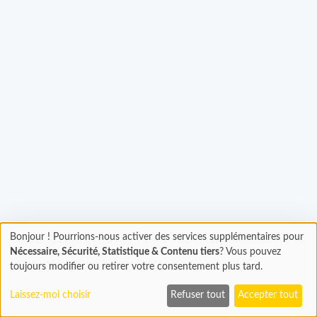
Chargement...
Bonjour ! Pourrions-nous activer des services supplémentaires pour
Chargement
Nécessaire, Sécurité, Statistique & Contenu tiers
? Vous pouvez
En cours...
toujours modifier ou retirer votre consentement plus tard.
Laissez-moi choisir
Refuser tout
Accepter tout