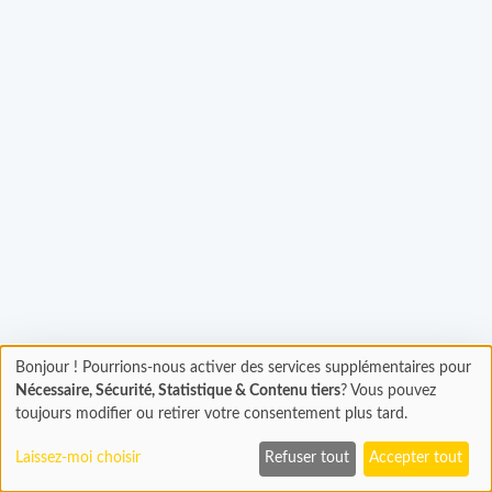
rgement...
Bonjour ! Pourrions-nous activer des services supplémentaires pour
Chargement
Nécessaire, Sécurité, Statistique & Contenu tiers
? Vous pouvez
En cours...
toujours modifier ou retirer votre consentement plus tard.
Laissez-moi choisir
Refuser tout
Accepter tout