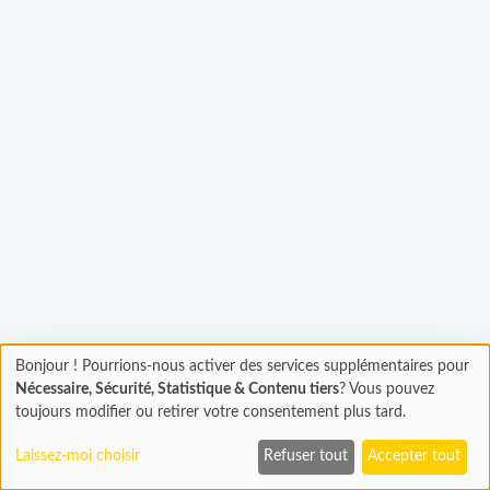
hargement...
Bonjour ! Pourrions-nous activer des services supplémentaires pour
Chargement
Nécessaire, Sécurité, Statistique & Contenu tiers
? Vous pouvez
En cours...
toujours modifier ou retirer votre consentement plus tard.
Laissez-moi choisir
Refuser tout
Accepter tout