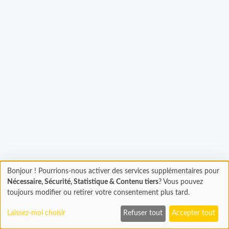
Bonjour ! Pourrions-nous activer des services supplémentaires pour
Chargement
gement...
Nécessaire, Sécurité, Statistique & Contenu tiers
? Vous pouvez
En cours...
toujours modifier ou retirer votre consentement plus tard.
Laissez-moi choisir
Refuser tout
Accepter tout