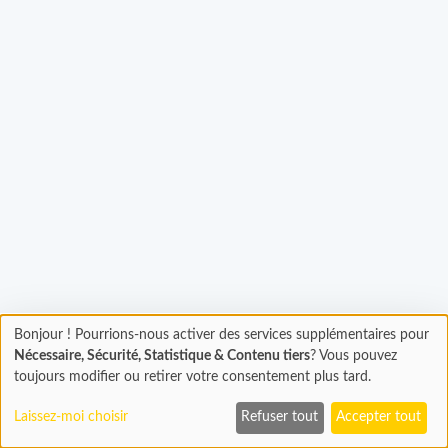
gement...
Bonjour ! Pourrions-nous activer des services supplémentaires pour
Chargement
Nécessaire, Sécurité, Statistique & Contenu tiers
? Vous pouvez
En cours...
toujours modifier ou retirer votre consentement plus tard.
Laissez-moi choisir
Refuser tout
Accepter tout