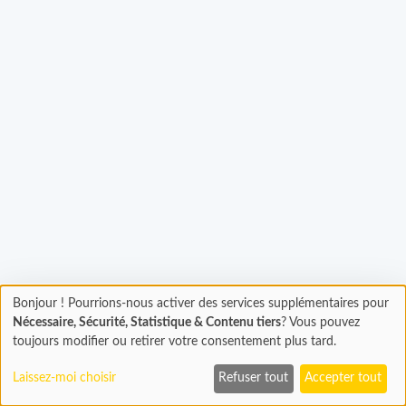
rgement...
Bonjour ! Pourrions-nous activer des services supplémentaires pour
Chargement
Nécessaire, Sécurité, Statistique & Contenu tiers
? Vous pouvez
En cours...
toujours modifier ou retirer votre consentement plus tard.
Laissez-moi choisir
Refuser tout
Accepter tout