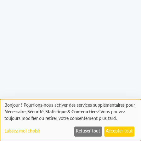
Bonjour ! Pourrions-nous activer des services supplémentaires pour
Chargement
gement...
Nécessaire, Sécurité, Statistique & Contenu tiers
? Vous pouvez
En cours...
toujours modifier ou retirer votre consentement plus tard.
Laissez-moi choisir
Refuser tout
Accepter tout