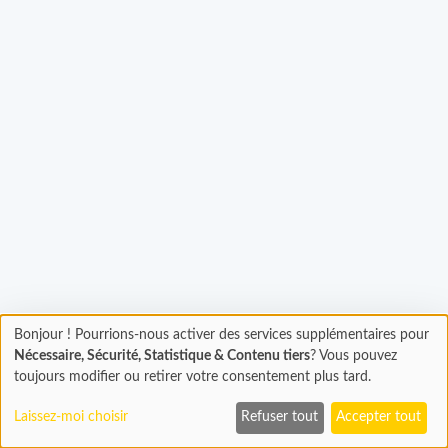
argement...
Bonjour ! Pourrions-nous activer des services supplémentaires pour
Chargement
Nécessaire, Sécurité, Statistique & Contenu tiers
? Vous pouvez
En cours...
toujours modifier ou retirer votre consentement plus tard.
Laissez-moi choisir
Refuser tout
Accepter tout