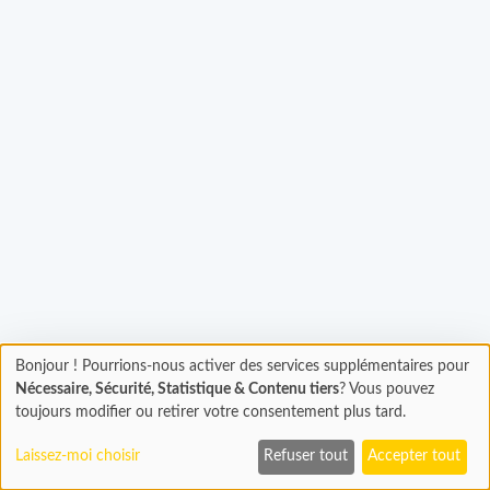
Chargement...
Bonjour ! Pourrions-nous activer des services supplémentaires pour
Chargement
Nécessaire, Sécurité, Statistique & Contenu tiers
? Vous pouvez
En cours...
toujours modifier ou retirer votre consentement plus tard.
Laissez-moi choisir
Refuser tout
Accepter tout