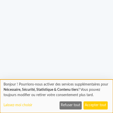
Bonjour ! Pourrions-nous activer des services supplémentaires pour
gement...
Chargement
Nécessaire, Sécurité, Statistique & Contenu tiers
? Vous pouvez
En cours...
toujours modifier ou retirer votre consentement plus tard.
Laissez-moi choisir
Refuser tout
Accepter tout