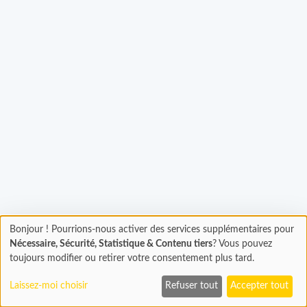
Bonjour ! Pourrions-nous activer des services supplémentaires pour
Chargement
gement...
Nécessaire, Sécurité, Statistique & Contenu tiers
? Vous pouvez
En cours...
toujours modifier ou retirer votre consentement plus tard.
Laissez-moi choisir
Refuser tout
Accepter tout